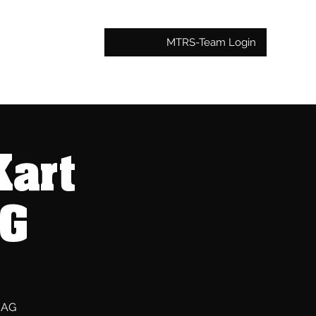
MTRS-Team Login
Kart
AG
 AG